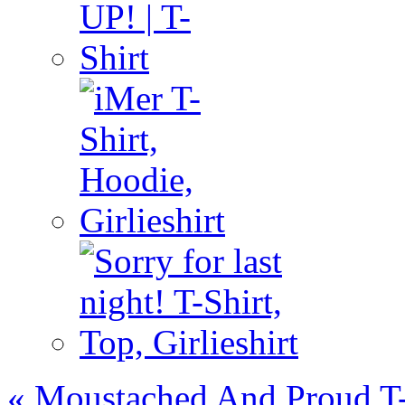
«
Moustached And Proud T-